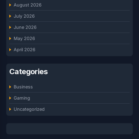
August 2026
July 2026
June 2026
May 2026
April 2026
Categories
Business
Gaming
Uncategorized